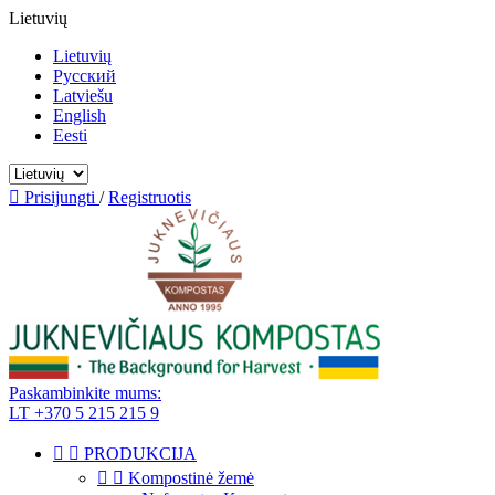
Lietuvių
Lietuvių
Русский
Latviešu
English
Eesti

Prisijungti
/
Registruotis
Paskambinkite mums:
LT +370 5 215 215 9


PRODUKCIJA


Kompostinė žemė