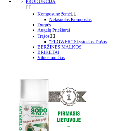
PRODUKCIJA


Kompostinė žemė


Nefasuotas Kompostas
Durpės
Augalų Priežiūrai
Trąšos


"FLOWER" Skystosios Trąšos
BERŽINĖS MALKOS
BRIKETAI
Vilnos mulčias