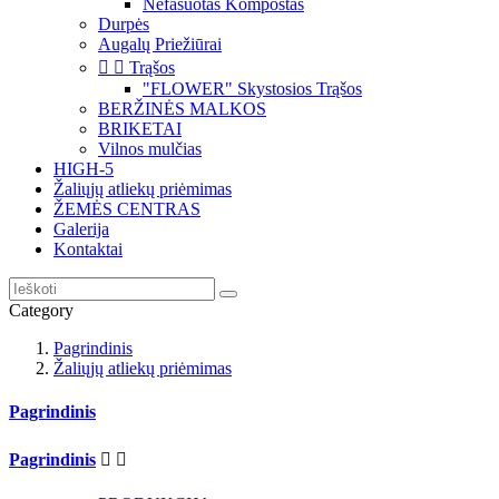
Nefasuotas Kompostas
Durpės
Augalų Priežiūrai


Trąšos
"FLOWER" Skystosios Trąšos
BERŽINĖS MALKOS
BRIKETAI
Vilnos mulčias
HIGH-5
Žaliųjų atliekų priėmimas
ŽEMĖS CENTRAS
Galerija
Kontaktai
Category
Pagrindinis
Žaliųjų atliekų priėmimas
Pagrindinis
Pagrindinis

